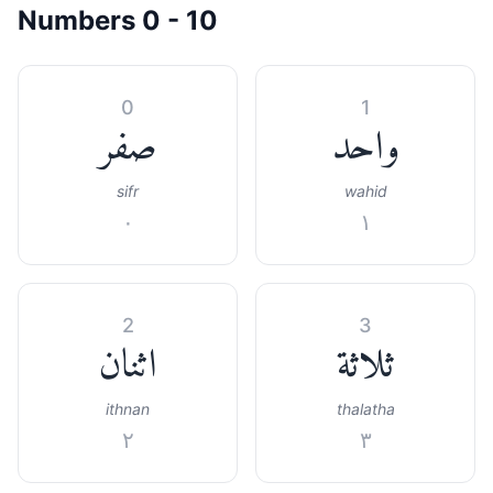
Numbers 0 - 10
0
1
واحد
صفر
sifr
wahid
٠
١
2
3
ثلاثة
اثنان
ithnan
thalatha
٢
٣