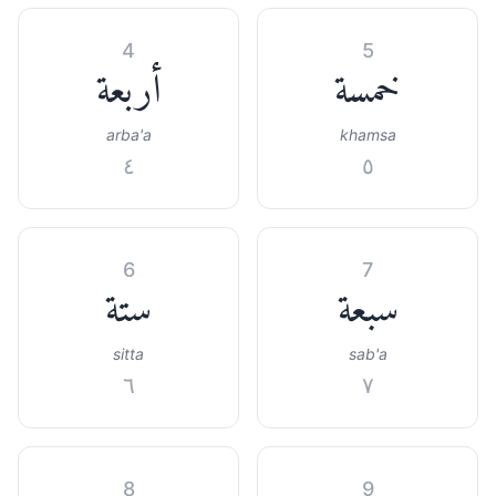
4
5
خمسة
أربعة
arba'a
khamsa
٤
٥
6
7
سبعة
ستة
sitta
sab'a
٦
٧
8
9