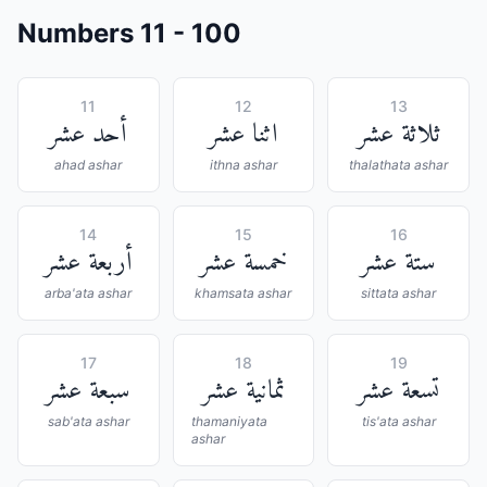
Numbers 11 - 100
11
12
13
ثلاثة عشر
اثنا عشر
أحد عشر
ahad ashar
ithna ashar
thalathata ashar
14
15
16
ستة عشر
خمسة عشر
أربعة عشر
arba'ata ashar
khamsata ashar
sittata ashar
17
18
19
تسعة عشر
ثمانية عشر
سبعة عشر
sab'ata ashar
thamaniyata
tis'ata ashar
ashar