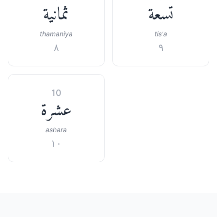
تسعة
ثمانية
thamaniya
tis'a
٨
٩
10
عشرة
ashara
١٠