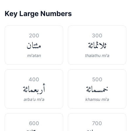
Key Large Numbers
200
300
ثلاثمائة
مئتان
mi'atan
thalathu mi'a
400
500
خمسمائة
أربعمائة
arba'u mi'a
khamsu mi'a
600
700