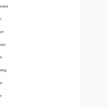
ookie
n
ert
Sum
h
ling
el
er