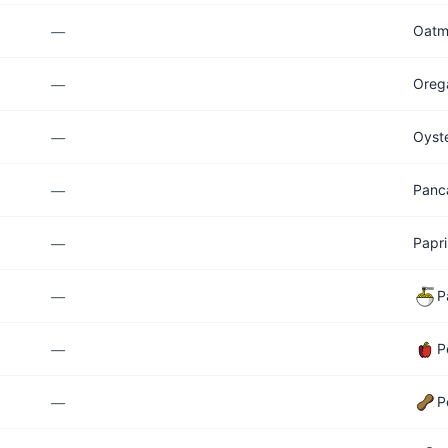
Oatm
—
Oreg
—
Oyst
—
Panc
—
Papr
—
P
—
P
—
P
—