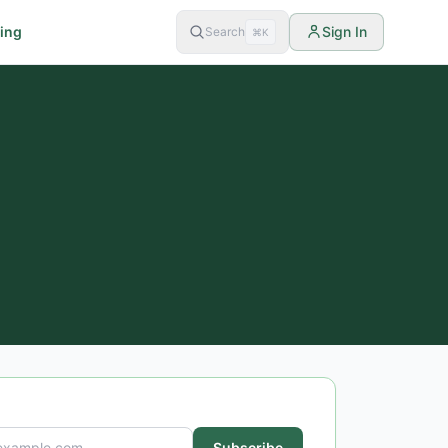
cing
Sign In
Search
⌘K
Subscribe