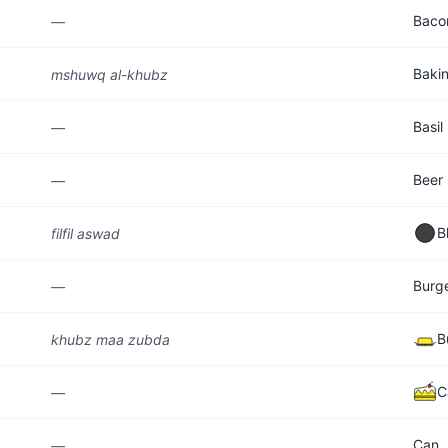
Baco
—
Baki
mshuwq al-khubz
Basil
—
Beer
—
B
filfil aswad
Burg
—
B
khubz maa zubda
C
—
Can
—