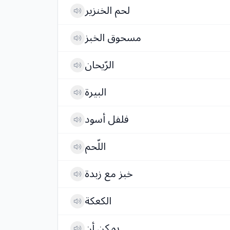
لحم الخنزير
مسحوق الخبز
الرّيحان
البيرة
فلفل أسود
اللّحم
خبز مع زبدة
الكعكة
يمكن أن