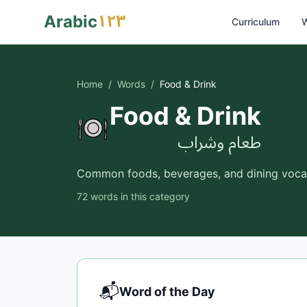
١٢٣
Arabic
Curriculum
W
Home
/
Words
/
Food & Drink
Food & Drink
طعام وشراب
Common foods, beverages, and dining voca
72
words
in this category
📬
Word of the Day