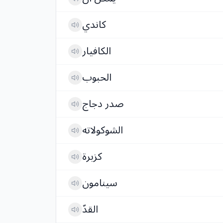
كاندي
الكافيار
الحبوب
صدر دجاج
الشوكولاته
كزبرة
سينامون
القدّ