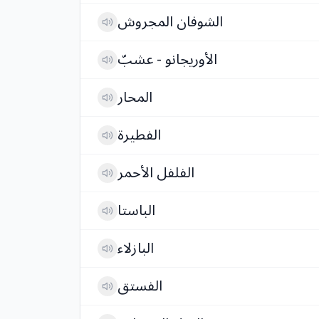
الشوفان المجروش
الأوريجانو - عشبّ
المحار
الفطيرة
الفلفل الأحمر
الباستا
البازلاء
الفستق