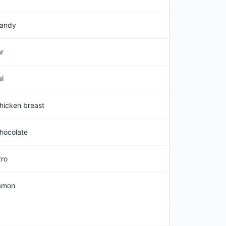
andy
r
l
hicken breast
hocolate
tro
amon