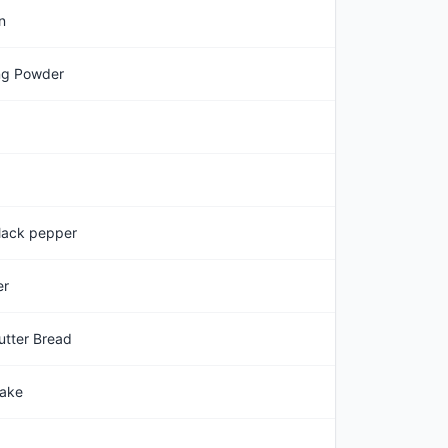
n
ng Powder
lack pepper
er
utter Bread
ake