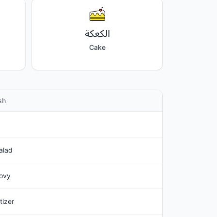
الكعكة
Cake
sh
alad
ovy
tizer