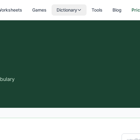
orksheets
Games
Dictionary
Tools
Blog
Pri
bulary