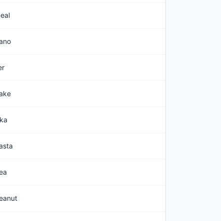
eal
ano
er
ake
ika
asta
ea
eanut