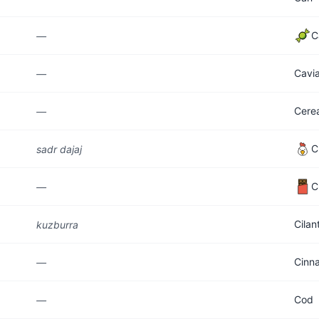
C
—
Cavia
—
Cerea
—
C
sadr dajaj
C
—
Cilan
kuzburra
Cinn
—
Cod
—