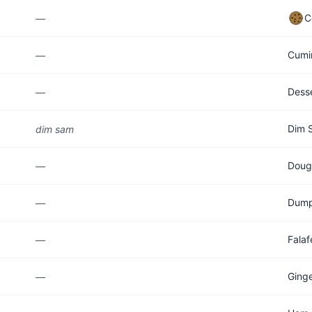
C
—
Cumi
—
Dess
—
Dim 
dim sam
Doug
—
Dump
—
Falaf
—
Ging
—