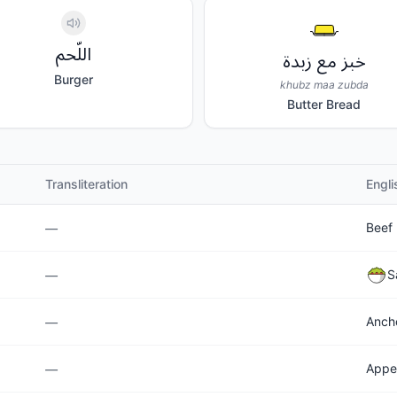
اللّحم
خبز مع زبدة
Burger
khubz maa zubda
Butter Bread
Transliteration
Engli
Beef
—
S
—
Anch
—
Appe
—