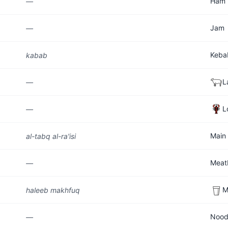
Ham
—
Jam
—
Keba
kabab
L
—
L
—
Main 
al-tabq al-ra'isi
Meatb
—
M
haleeb makhfuq
Nood
—