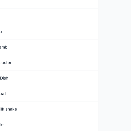
b
amb
obster
Dish
all
ilk shake
le